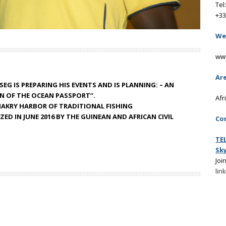
Tel
+33
We
ww
Ar
G IS PREPARING HIS EVENTS AND IS PLANNING: – AN
N OF THE OCEAN PASSPORT”.
Afr
AKRY HARBOR OF TRADITIONAL FISHING
ED IN JUNE 2016 BY THE GUINEAN AND AFRICAN CIVIL
Co
TE
Sk
Joi
lin