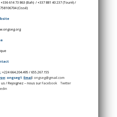
: +336 614 73 863 (Bah) / +337 881 40 237 (Touré) /
758106704 (Cissé)
bsite
w.ongseg.org
ea
ique
ntact
L
: +224 664.204.495 / 655.267.155
ype
: ongseg1
Emai
l:
ongseg@gmail.com
n us / Rejoignez – nous sur
F
acebook
Twitter
kedin