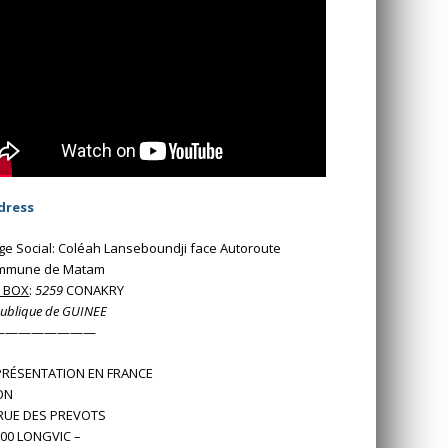
dress
ge Social: Coléah Lanseboundji face Autoroute
mmune de Matam
O BOX
:
5259
CONAKRY
ublique de GUINEE
————————
PRÉSENTATION EN FRANCE
ON
 RUE DES PREVOTS
00 LONGVIC –