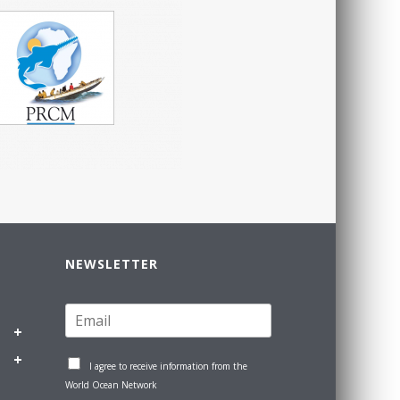
NEWSLETTER
I agree to receive information from the
World Ocean Network