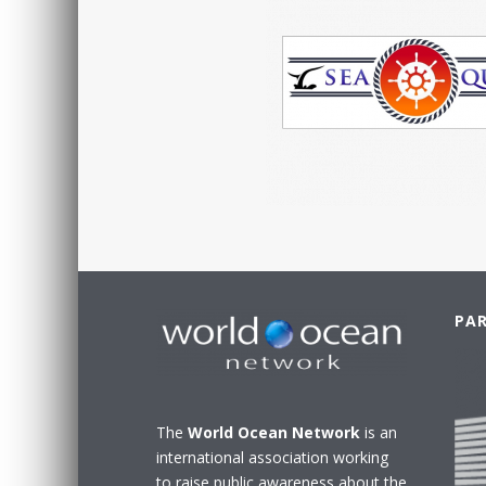
PA
The
World Ocean Network
is an
international association working
to raise public awareness about the