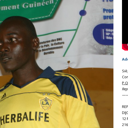
Ad
Siè
Co
P.
Rep
—
RE
DIJ
12
216