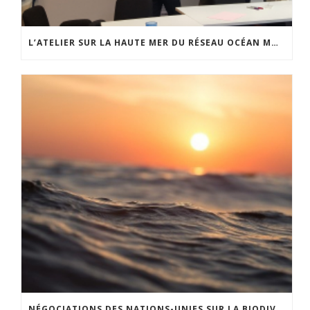
L’ATELIER SUR LA HAUTE MER DU RÉSEAU OCÉAN MONDIAL
NÉGOCIATIONS DES NATIONS-UNIES SUR LA BIODIVERSITÉ EN HAUTE MER