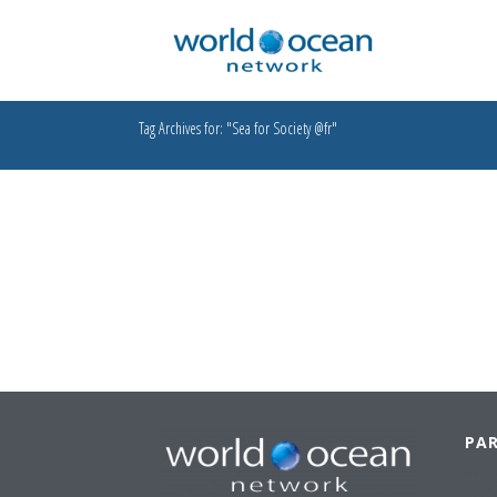
Tag Archives for: "Sea for Society @fr"
PA